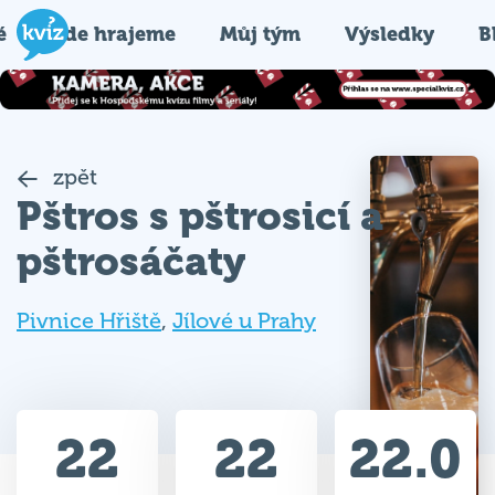
é
Kde hrajeme
Můj tým
Výsledky
B
zpět
Pštros s pštrosicí a
pštrosáčaty
Pivnice Hřiště
,
Jílové u Prahy
22
22
22.0