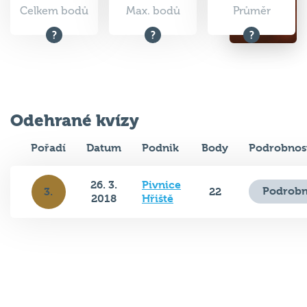
Celkem bodů
Max. bodů
Průměr
Odehrané kvízy
Pořadí
Datum
Podnik
Body
Podrobnos
26. 3.
Pivnice
Podrobn
3.
22
2018
Hřiště