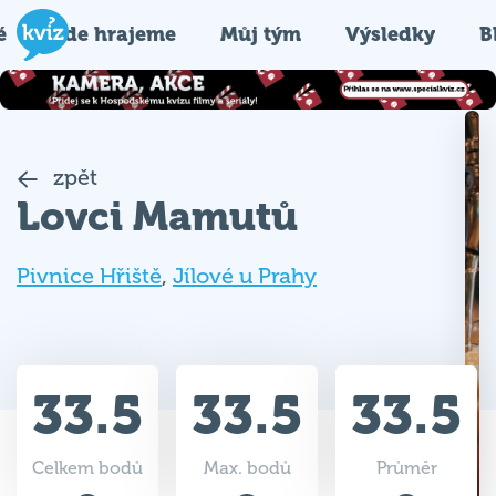
é
Kde hrajeme
Můj tým
Výsledky
B
zpět
Lovci Mamutů
Pivnice Hřiště
,
Jílové u Prahy
33.5
33.5
33.5
Celkem bodů
Max. bodů
Průměr