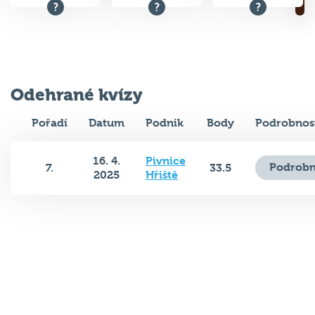
Odehrané kvízy
Pořadí
Datum
Podnik
Body
Podrobnos
16. 4.
Pivnice
Podrobn
7.
33.5
2025
Hřiště