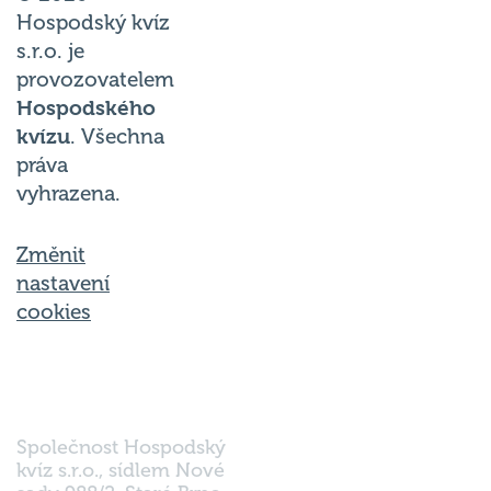
Hospodský kvíz
s.r.o. je
provozovatelem
Hospodského
kvízu
. Všechna
práva
vyhrazena.
Změnit
nastavení
cookies
Společnost Hospodský
kvíz s.r.o., sídlem Nové