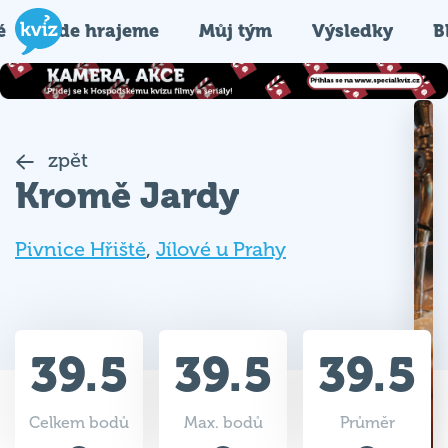
é
Kde hrajeme
Můj tým
Výsledky
B
zpět
Kromě Jardy
Pivnice Hřiště
,
Jílové u Prahy
39.5
39.5
39.5
Celkem bodů
Max. bodů
Průměr