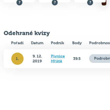
Odehrané kvízy
Pořadí
Datum
Podnik
Body
Podrobnos
9. 12.
Pivnice
Podrobn
1.
39.5
2019
Hřiště