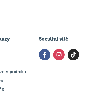
kazy
Sociální sítě
 svém podniku
vat
ČR
t