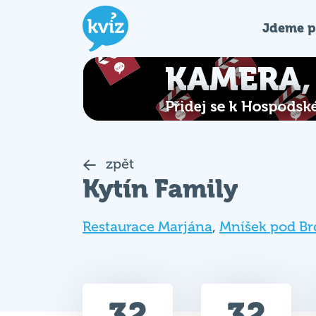
Jdeme p
zpět
Kytín Family
Restaurace Marjána
,
Mníšek pod Br
32
32