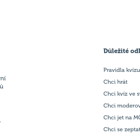
Důležité od
Pravidla kvízu
ní
Chci hrát
ků
Chci kvíz ve
Chci modero
Chci jet na M
.
Chci se zepta