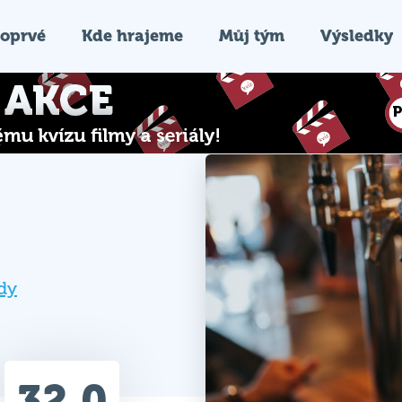
oprvé
Kde hrajeme
Můj tým
Výsledky
dy
32.0