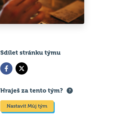
Sdílet stránku týmu
Hraješ za tento tým?
Nastavit Můj tým