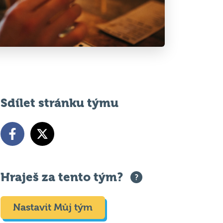
Sdílet stránku týmu
Hraješ za tento tým?
Nastavit Můj tým