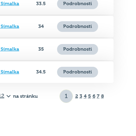
 Símalka
34
Podrobnosti
 Símalka
35
Podrobnosti
 Símalka
34.5
Podrobnosti
na stránku
2
3
4
5
6
7
8