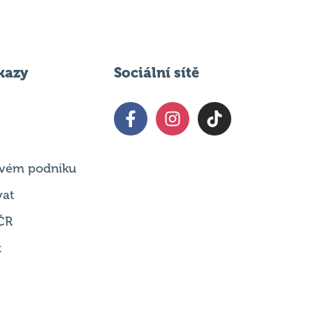
kazy
Sociální sítě
 svém podniku
vat
ČR
t