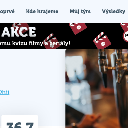
oprvé
Kde hrajeme
Můj tým
Výsledky
Ohří
36.7
Průměr