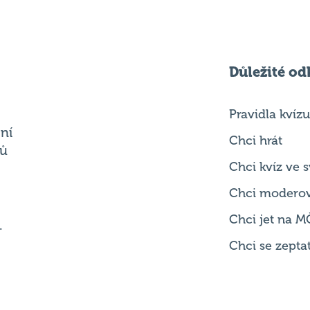
Důležité od
Pravidla kvízu
ní
Chci hrát
ků
Chci kvíz ve
Chci modero
Chci jet na M
.
Chci se zepta