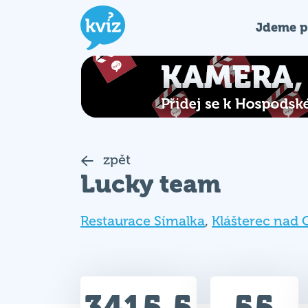
Jdeme p
zpět
Lucky team
Restaurace Símalka
,
Klášterec nad 
3415.5
55
Celkem bodů
Max. bodů