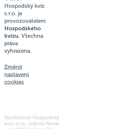
Hospodský kvíz
s.r.o. je
provozovatelem
Hospodského
kvízu
. Všechna
práva
vyhrazena.
Změnit
nastavení
cookies
Společnost Hospodský
kvíz s.r.o., sídlem Nové