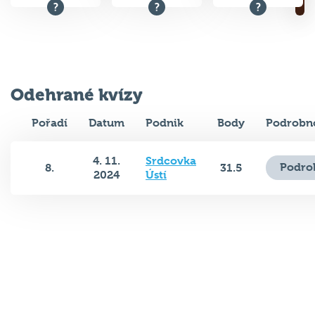
Odehrané kvízy
Pořadí
Datum
Podnik
Body
Podrobno
4. 11.
Srdcovka
Podro
8.
31.5
2024
Ústí