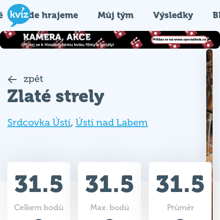
é
Kde hrajeme
Můj tým
Výsledky
B
zpět
Zlaté strely
Srdcovka Ústí
,
Ústí nad Labem
31.5
31.5
31.5
Celkem bodů
Max. bodů
Průměr