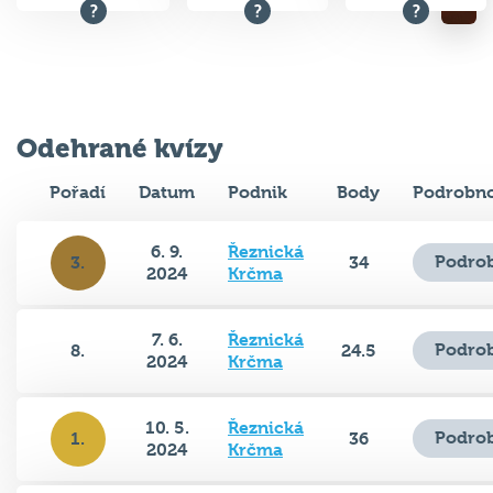
Odehrané kvízy
Pořadí
Datum
Podnik
Body
Podrobno
6. 9.
Řeznická
Podrob
3.
34
2024
Krčma
7. 6.
Řeznická
Podrob
8.
24.5
2024
Krčma
10. 5.
Řeznická
Podrob
1.
36
2024
Krčma