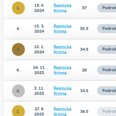
19. 4.
Řeznická
Podrob
1.
37
2024
Krčma
15. 3.
Řeznická
Podrob
4.
35.5
2024
Krčma
12. 1.
Řeznická
Podrob
3.
34.5
2024
Krčma
24. 11.
Řeznická
Podrob
6.
26
2023
Krčma
3. 11.
Řeznická
Podrob
2.
34.5
2023
Krčma
27. 9.
Řeznická
Podrob
1.
36.5
2023
Krčma