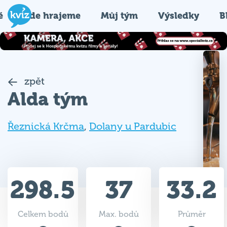
é
Kde hrajeme
Můj tým
Výsledky
B
zpět
Alda tým
Řeznická Krčma
,
Dolany u Pardubic
298.5
37
33.2
Celkem bodů
Max. bodů
Průměr