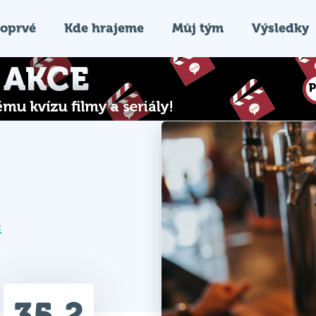
oprvé
Kde hrajeme
Můj tým
Výsledky
c
35.2
Průměr