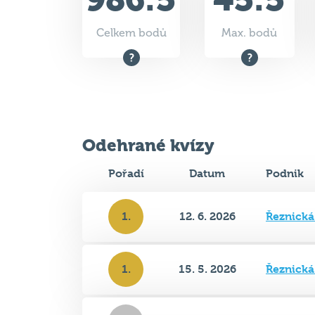
Odehrané kvízy
Pořadí
Datum
Podnik
1.
12. 6. 2026
Řeznick
1.
15. 5. 2026
Řeznick
2.
10. 4. 2026
Řeznick