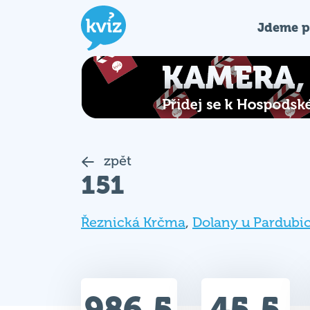
Jdeme p
zpět
151
Řeznická Krčma
,
Dolany u Pardubi
986.5
45.5
Celkem bodů
Max. bodů