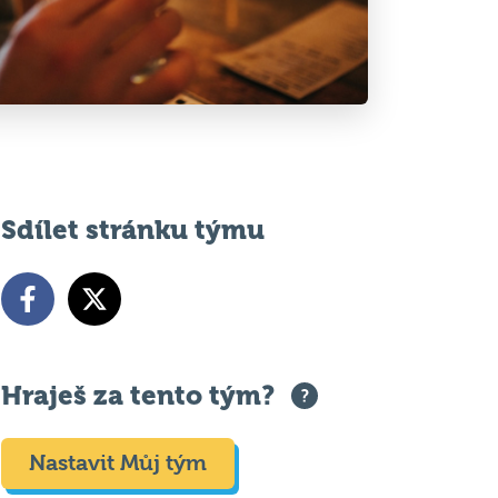
Sdílet stránku týmu
Hraješ za tento tým?
Nastavit Můj tým