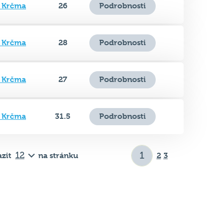
á Krčma
28
Podrobnosti
á Krčma
27
Podrobnosti
á Krčma
31.5
Podrobnosti
zit
na stránku
2
3