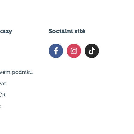
kazy
Sociální sítě
 svém podniku
vat
ČR
t