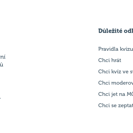
Důležité od
Pravidla kvízu
ní
Chci hrát
ků
Chci kvíz ve
Chci modero
Chci jet na M
.
Chci se zepta