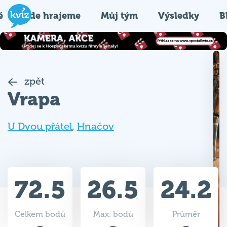
é
Kde hrajeme
Můj tým
Výsledky
B
zpět
Vrapa
U Dvou přátel
,
Hnačov
72.5
26.5
24.2
Celkem bodů
Max. bodů
Průměr