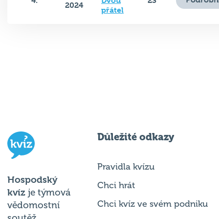
4.
Dvou
23
2024
přátel
Důležité odkazy
Pravidla kvízu
Hospodský
Chci hrát
kvíz
je týmová
Chci kvíz ve svém podniku
vědomostní
soutěž