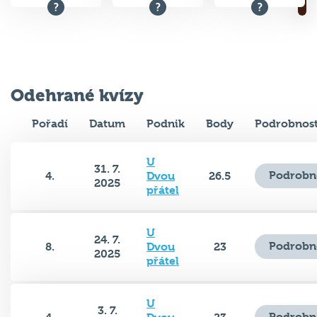
Odehrané kvízy
Pořadí
Datum
Podnik
Body
Podrobnost
U
31. 7.
Podrobn
4.
Dvou
26.5
2025
přátel
U
24. 7.
Podrobn
8.
Dvou
23
2025
přátel
U
3. 7.
Podrobn