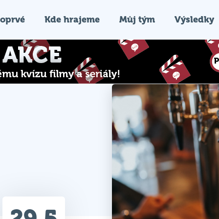
oprvé
Kde hrajeme
Můj tým
Výsledky
29.5