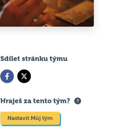
Sdílet stránku týmu
Hraješ za tento tým?
Nastavit Můj tým