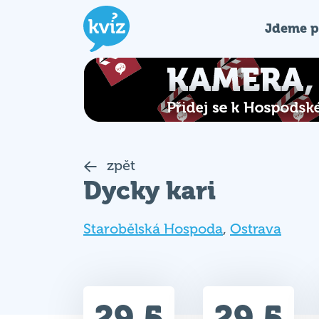
Jdeme p
zpět
Dycky kari
Starobělská Hospoda
,
Ostrava
29.5
29.5