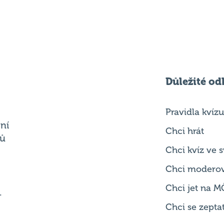
Důležité od
Pravidla kvízu
ní
Chci hrát
ků
Chci kvíz ve
Chci modero
Chci jet na M
.
Chci se zepta