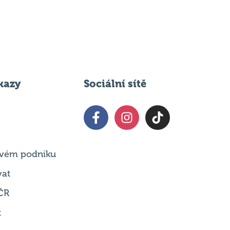
kazy
Sociální sítě
 svém podniku
vat
ČR
t