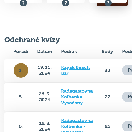
Odehrané kvízy
Pořadí
Datum
Podnik
Body
Pod
19. 11.
Kayak Beach
P
3.
35
2024
Bar
Radegastovna
26. 3.
P
5.
Kolbenka -
27
2024
Vysočany
Radegastovna
19. 3.
P
6.
Kolbenka -
26
2024