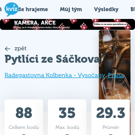
é
Kde hrajeme
Můj tým
Výsledky
B
zpět
Pytlíci ze Sáčkova
Radegastovna Kolbenka - Vysočany
,
Praha
88
35
29.3
Celkem bodů
Max. bodů
Průměr