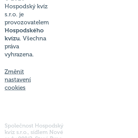
Hospodský kvíz
s.r.o. je
provozovatelem
Hospodského
kvízu
. Všechna
práva
vyhrazena.
Změnit
nastavení
cookies
Společnost Hospodský
kvíz s.r.o., sídlem Nové