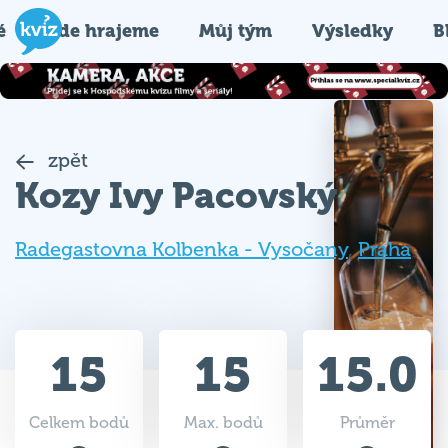
é
Kde hrajeme
Můj tým
Výsledky
B
zpět
Kozy Ivy Pacovský
Radegastovna Kolbenka - Vysočany
,
Praha
15
15
15.0
Celkem bodů
Max. bodů
Průměr