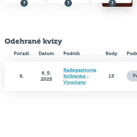
Odehrané kvízy
Pořadí
Datum
Podnik
Body
Pod
Radegastovna
6. 5.
P
6.
Kolbenka -
15
2025
Vysočany