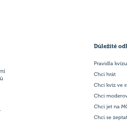
Důležité od
Pravidla kvízu
ní
Chci hrát
ků
Chci kvíz ve
Chci modero
Chci jet na M
.
Chci se zepta