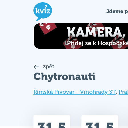
Jdeme p
zpět
Chytronauti
Římská Pivovar - Vinohrady ST
,
Pra
31.5
31.5
Celkem bodů
Max. bodů