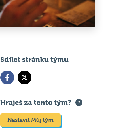
Sdílet stránku týmu
Hraješ za tento tým?
Nastavit Můj tým