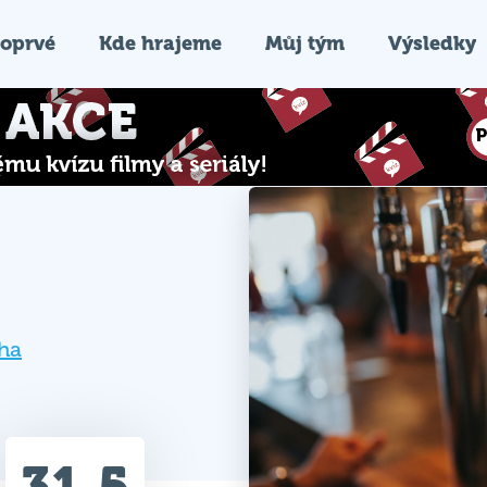
oprvé
Kde hrajeme
Můj tým
Výsledky
ha
31.5
Průměr