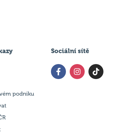
kazy
Sociální sítě
 svém podniku
vat
ČR
t