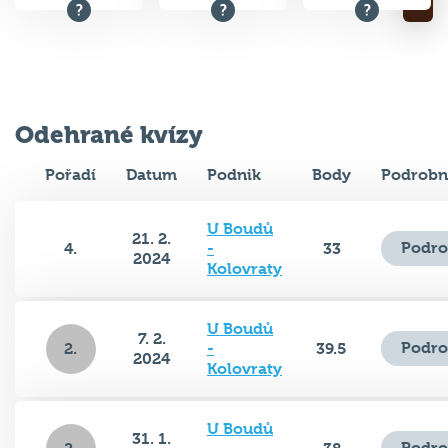
Odehrané kvízy
Pořadí
Datum
Podnik
Body
Podrobn
U Boudů
21. 2.
Podro
4.
-
33
2024
Kolovraty
U Boudů
7. 2.
Podro
2.
-
39.5
2024
Kolovraty
U Boudů
31. 1.
Podro