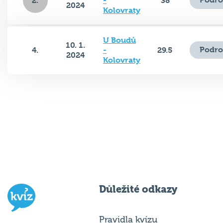
2.
-
38
2024
Kolovraty
U Boudů
10. 1.
Podro
4.
-
29.5
2024
Kolovraty
Důležité odkazy
Pravidla kvízu