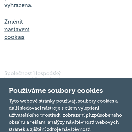
vyhrazena.
Změnit
nastavení
cookies
Společnost Hospodský
kvíz s.r.o., sídlem Nové
sady 988/2, Staré Brno,
Používáme soubory cookies
602 00 Brno, IČ:
03980138, DIČ:
Nahoru
Tyto webové stránky používají soubory cookies a
CZ03980138 je vedena
další sledovací nástroje s cílem vylepšení
pod spisovou značkou
uživatelského prostředí, zobrazení přizpůsobeného
a oddílem 90428 C u
obsahu a reklam, analýzy návštěvnosti webových
Krajského soudu v
Brně.
stránek a zjištění zdroje návštěvnosti.