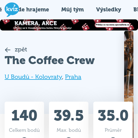
é
Kde hrajeme
Můj tým
Výsledky
B
zpět
The Coffee Crew
U Boudů - Kolovraty
,
Praha
140
39.5
35.0
Celkem bodů
Max. bodů
Průměr