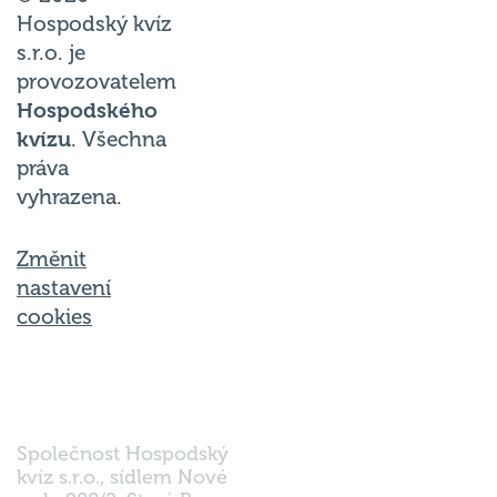
Hospodský kvíz
s.r.o. je
provozovatelem
Hospodského
kvízu
. Všechna
práva
vyhrazena.
Změnit
nastavení
cookies
Společnost Hospodský
kvíz s.r.o., sídlem Nové