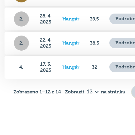
28. 4.
Podrobn
2.
Hangár
39.5
2025
22. 4.
Podrobn
2.
Hangár
38.5
2025
17. 3.
Podrobn
4.
Hangár
32
2025
Zobrazeno 1–12 z 14
Zobrazit
na stránku