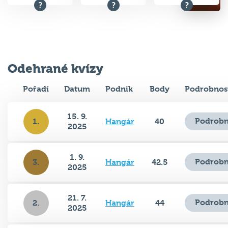
Odehrané kvízy
Pořadí
Datum
Podnik
Body
Podrobnos
15. 9.
Podrobn
1.
Hangár
40
2025
1. 9.
Podrobn
3.
Hangár
42.5
2025
21. 7.
Podrobn
2.
Hangár
44
2025