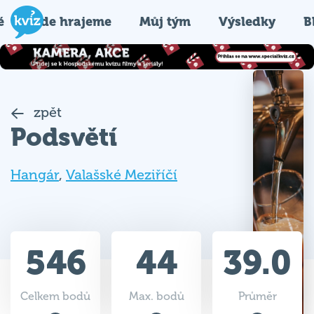
é
Kde hrajeme
Můj tým
Výsledky
B
zpět
Podsvětí
Hangár
,
Valašské Meziříčí
546
44
39.0
Celkem bodů
Max. bodů
Průměr