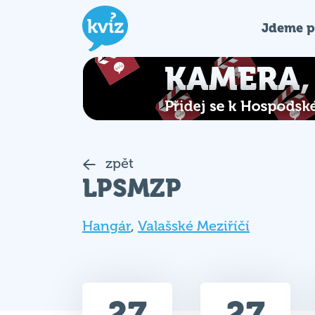
Jdeme p
zpět
LPSMZP
Hangár
,
Valašské Meziříčí
27
27