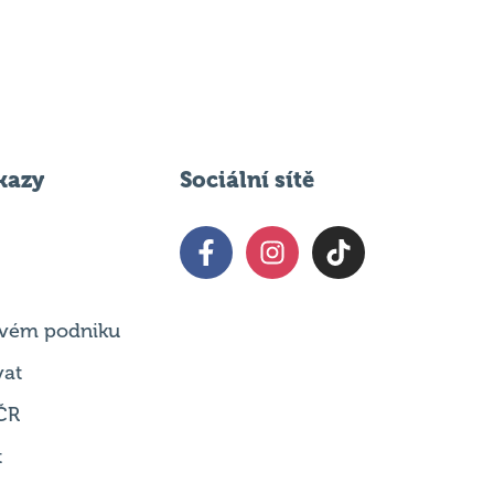
kazy
Sociální sítě
 svém podniku
vat
ČR
t