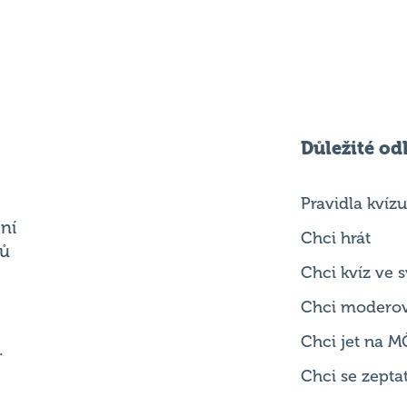
Důležité od
Pravidla kvízu
ní
Chci hrát
ků
Chci kvíz ve
Chci modero
Chci jet na M
.
Chci se zepta