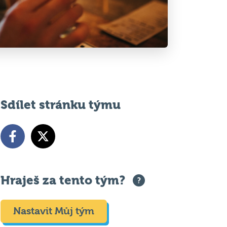
Sdílet stránku týmu
Hraješ za tento tým?
Nastavit Můj tým