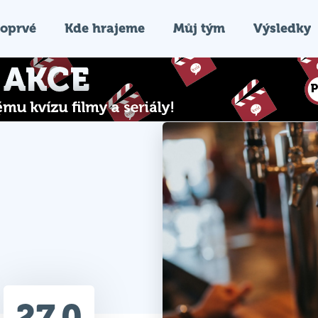
oprvé
Kde hrajeme
Můj tým
Výsledky
27.0