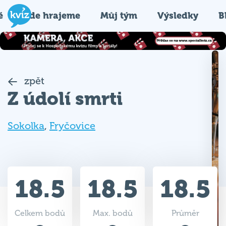
é
Kde hrajeme
Můj tým
Výsledky
B
zpět
Z údolí smrti
Sokolka
,
Fryčovice
18.5
18.5
18.5
Celkem bodů
Max. bodů
Průměr