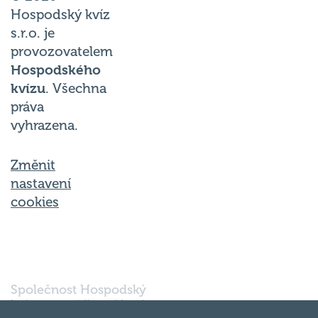
Hospodský kvíz
s.r.o. je
provozovatelem
Hospodského
kvízu
. Všechna
práva
vyhrazena.
Změnit
nastavení
cookies
Společnost Hospodský
kvíz s.r.o., sídlem Nové