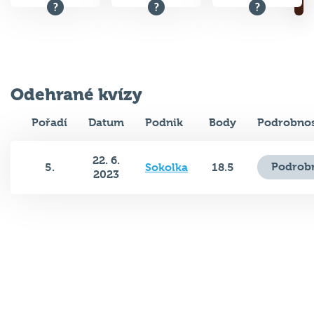
Odehrané kvízy
Pořadí
Datum
Podnik
Body
Podrobnos
22. 6.
Podrobn
5.
Sokolka
18.5
2023