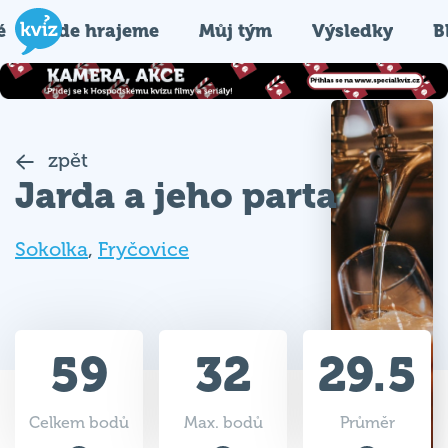
é
Kde hrajeme
Můj tým
Výsledky
B
zpět
Jarda a jeho parta
Sokolka
,
Fryčovice
59
32
29.5
Celkem bodů
Max. bodů
Průměr