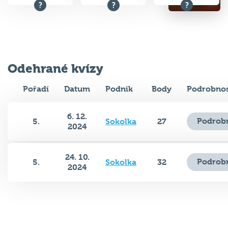
Odehrané kvízy
Pořadí
Datum
Podnik
Body
Podrobnos
6. 12.
Podrobn
5.
Sokolka
27
2024
24. 10.
Podrobn
5.
Sokolka
32
2024