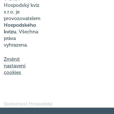
Hospodský kvíz
s.r.o. je
provozovatelem
Hospodského
kvízu
. Všechna
práva
vyhrazena.
Změnit
nastavení
cookies
Společnost Hospodský
kvíz s.r.o., sídlem Nové