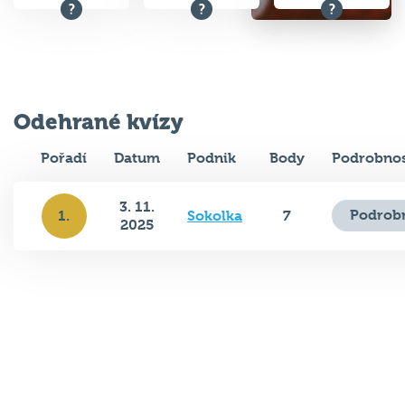
Odehrané kvízy
Pořadí
Datum
Podnik
Body
Podrobnos
3. 11.
Podrobn
1.
Sokolka
7
2025