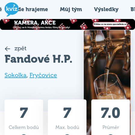
é
Kde hrajeme
Můj tým
Výsledky
B
zpět
Fandové H.P.
Sokolka
,
Fryčovice
7
7
7.0
Celkem bodů
Max. bodů
Průměr