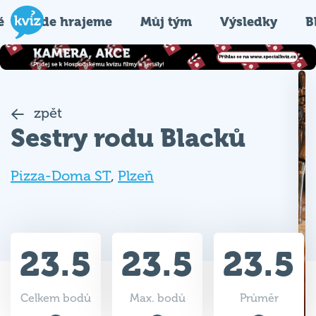
é
Kde hrajeme
Můj tým
Výsledky
B
zpět
Sestry rodu Blacků
Pizza-Doma ST
,
Plzeň
23.5
23.5
23.5
Celkem bodů
Max. bodů
Průměr