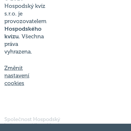
Hospodský kvíz
s.r.o. je
provozovatelem
Hospodského
kvízu
. Všechna
práva
vyhrazena.
Změnit
nastavení
cookies
Společnost Hospodský
kvíz s.r.o., sídlem Nové