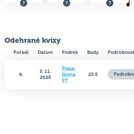
Odehrané kvízy
Pořadí
Datum
Podnik
Body
Podrobnost
Pizza-
3. 11.
Podrobn
8.
Doma
23.5
2025
ST