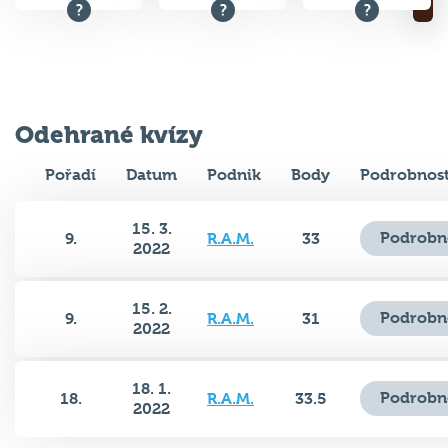
Odehrané kvízy
Pořadí
Datum
Podnik
Body
Podrobnost
15. 3.
Podrobn
9.
R.A.M.
33
2022
15. 2.
Podrobn
9.
R.A.M.
31
2022
18. 1.
Podrobn
18.
R.A.M.
33.5
2022