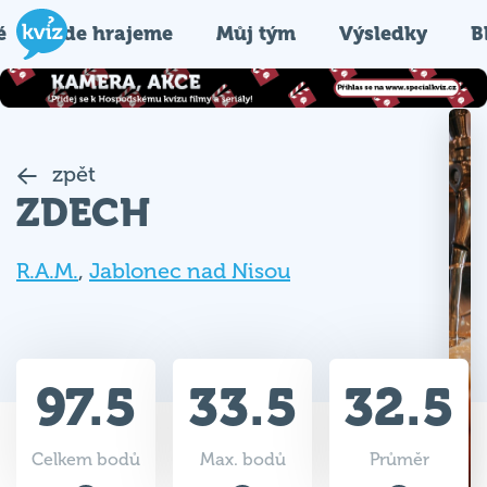
é
Kde hrajeme
Můj tým
Výsledky
B
zpět
ZDECH
R.A.M.
,
Jablonec nad Nisou
97.5
33.5
32.5
Celkem bodů
Max. bodů
Průměr