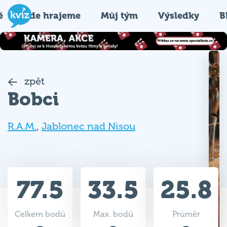
é
Kde hrajeme
Můj tým
Výsledky
B
zpět
Bobci
R.A.M.
,
Jablonec nad Nisou
77.5
33.5
25.8
Celkem bodů
Max. bodů
Průměr