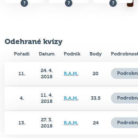
Odehrané kvízy
Pořadí
Datum
Podnik
Body
Podrobnost
24. 4.
Podrobn
11.
R.A.M.
20
2018
11. 4.
Podrobn
4.
R.A.M.
33.5
2018
27. 3.
Podrobn
13.
R.A.M.
24
2018