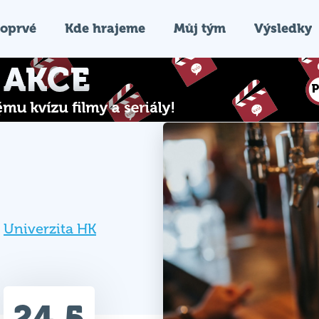
oprvé
Kde hrajeme
Můj tým
Výsledky
,
Univerzita HK
24.5