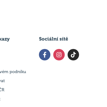
kazy
Sociální sítě
 svém podniku
vat
ČR
t