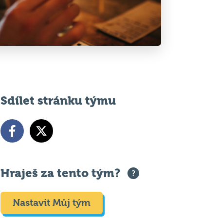
Sdílet stránku týmu
Hraješ za tento tým?
Nastavit Můj tým