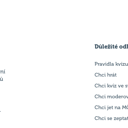
Důležité od
Pravidla kvízu
ní
Chci hrát
ků
Chci kvíz ve
Chci modero
Chci jet na M
.
Chci se zepta