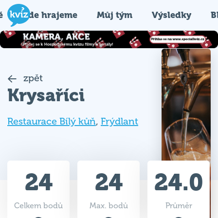
é
Kde hrajeme
Můj tým
Výsledky
B
zpět
Krysaříci
Restaurace Bílý kůň
,
Frýdlant
24
24
24.0
Celkem bodů
Max. bodů
Průměr