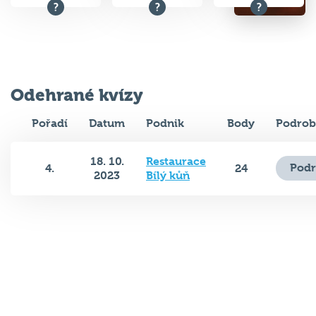
Odehrané kvízy
Pořadí
Datum
Podnik
Body
Podrob
18. 10.
Restaurace
Podr
4.
24
2023
Bílý kůň