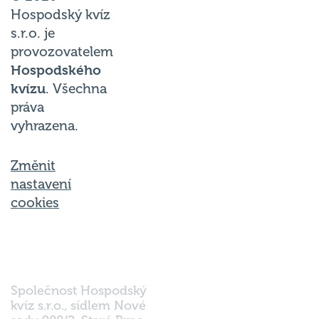
Hospodský kvíz
s.r.o. je
provozovatelem
Hospodského
kvízu
. Všechna
práva
vyhrazena.
Změnit
nastavení
cookies
Společnost Hospodský
kvíz s.r.o., sídlem Nové