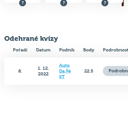
Odehrané kvízy
Pořadí
Datum
Podnik
Body
Podrobnost
Auto
1. 12.
Podrobn
8.
Da Fé
22.5
2022
ST