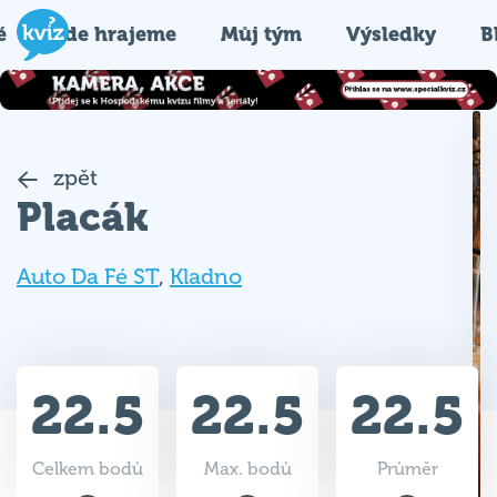
é
Kde hrajeme
Můj tým
Výsledky
B
zpět
Placák
Auto Da Fé ST
,
Kladno
22.5
22.5
22.5
Celkem bodů
Max. bodů
Průměr