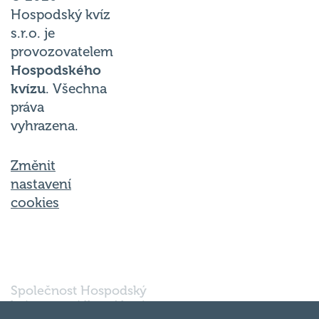
Hospodský kvíz
s.r.o. je
provozovatelem
Hospodského
kvízu
. Všechna
práva
vyhrazena.
Změnit
nastavení
cookies
Společnost Hospodský
kvíz s.r.o., sídlem Nové