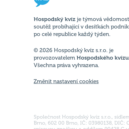
Hospodský kvíz
je týmová vědomost
soutěž probíhající v desítkách podni
po celé republice každý týden.
© 2026 Hospodský kvíz s.r.o. je
provozovatelem
Hospodského kvízu
Všechna práva vyhrazena.
Změnit nastavení cookies
Společnost Hospodský kvíz s.r.o., sídle
Brno, 602 00 Brno, IČ: 03980138, DIČ:
spisovou značkou a oddílem 90428 C u