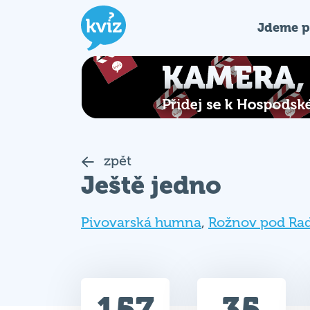
Jdeme p
zpět
Ještě jedno
Pivovarská humna
,
Rožnov pod Ra
157
35