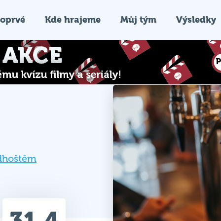
oprvé
Kde hrajeme
Můj tým
Výsledky
dhoštěm
31.4