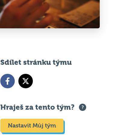
Sdílet stránku týmu
Hraješ za tento tým?
Nastavit Můj tým