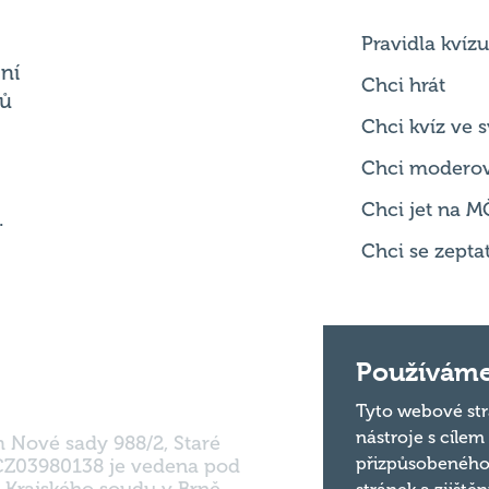
Pravidla kvízu
ní
Chci hrát
ků
Chci kvíz ve
Chci modero
Chci jet na M
.
Chci se zepta
Používáme
Tyto webové str
nástroje s cílem
m Nové sady 988/2, Staré
přizpůsobeného
 CZ03980138 je vedena pod
 Krajského soudu v Brně.