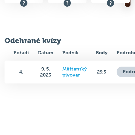
Odehrané kvízy
Pořadí
Datum
Podnik
Body
Podrobn
9. 5.
Měšťanský
Podr
4.
29.5
2023
pivovar