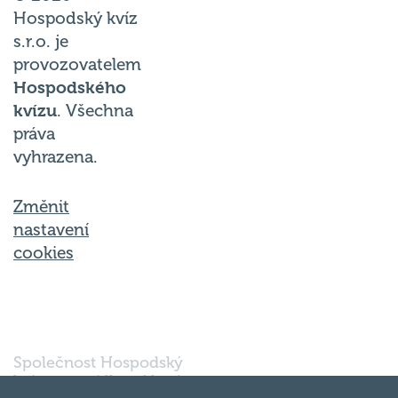
Hospodský kvíz
s.r.o. je
provozovatelem
Hospodského
kvízu
. Všechna
práva
vyhrazena.
Změnit
nastavení
cookies
Společnost Hospodský
kvíz s.r.o., sídlem Nové