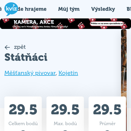
é
Kde hrajeme
Můj tým
Výsledky
B
zpět
Státňáci
Měšťanský pivovar
,
Kojetín
29.5
29.5
29.5
Celkem bodů
Max. bodů
Průměr