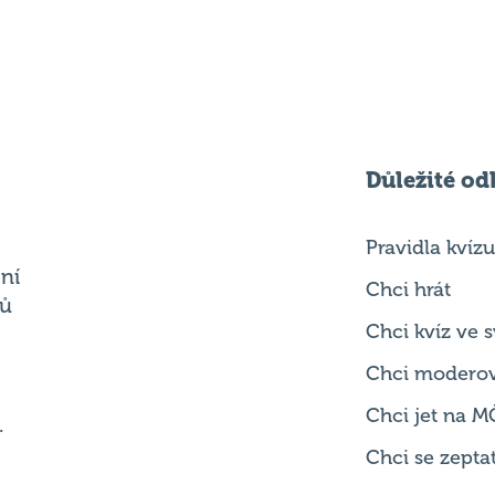
Důležité od
Pravidla kvízu
ní
Chci hrát
ků
Chci kvíz ve
Chci modero
Chci jet na M
.
Chci se zepta