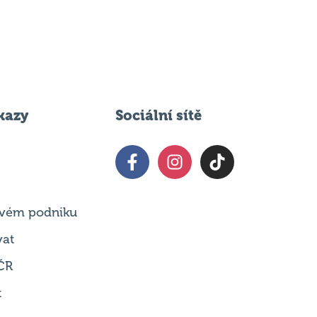
kazy
Sociální sítě
 svém podniku
vat
ČR
t