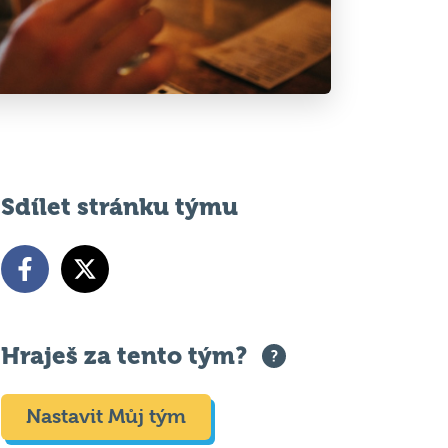
Sdílet stránku týmu
Hraješ za tento tým?
Nastavit Můj tým