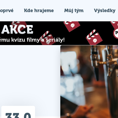
oprvé
Kde hrajeme
Můj tým
Výsledky
33.0