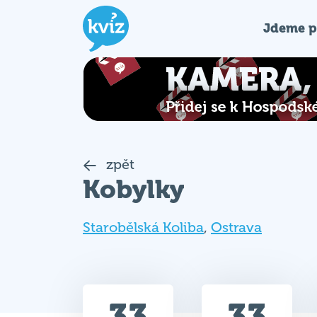
Jdeme p
zpět
Kobylky
Starobělská Koliba
,
Ostrava
33
33