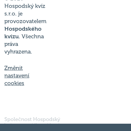
Hospodský kvíz
s.r.o. je
provozovatelem
Hospodského
kvízu
. Všechna
práva
vyhrazena.
Změnit
nastavení
cookies
Společnost Hospodský
kvíz s.r.o., sídlem Nové