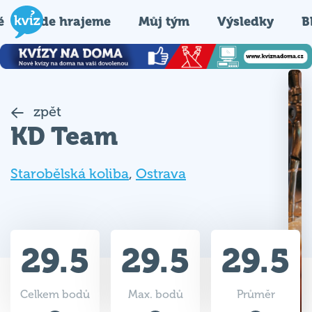
é
Kde hrajeme
Můj tým
Výsledky
B
zpět
KD Team
Starobělská koliba
,
Ostrava
29.5
29.5
29.5
Celkem bodů
Max. bodů
Průměr