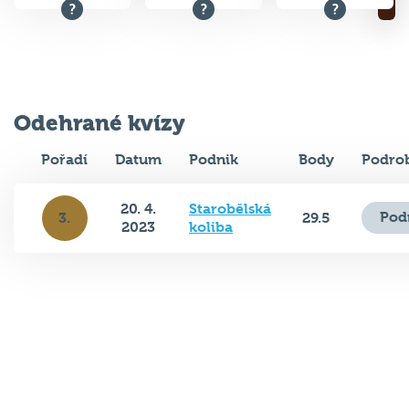
Odehrané kvízy
Pořadí
Datum
Podnik
Body
Podrob
20. 4.
Starobělská
Pod
3.
29.5
2023
koliba