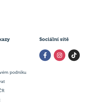
kazy
Sociální sítě
 svém podniku
vat
ČR
t