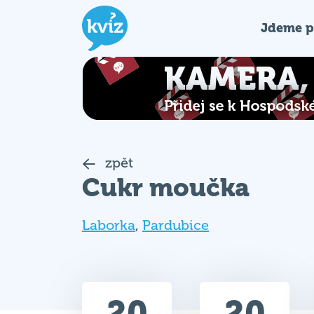
Jdeme p
zpět
Cukr moučka
Laborka
,
Pardubice
20
20