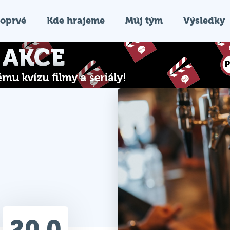
oprvé
Kde hrajeme
Můj tým
Výsledky
20.0