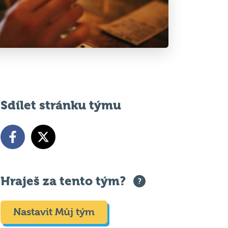
Sdílet stránku týmu
Hraješ za tento tým?
Nastavit Můj tým