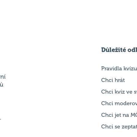
Důležité od
Pravidla kvízu
ní
Chci hrát
ků
Chci kvíz ve
Chci modero
Chci jet na M
.
Chci se zepta