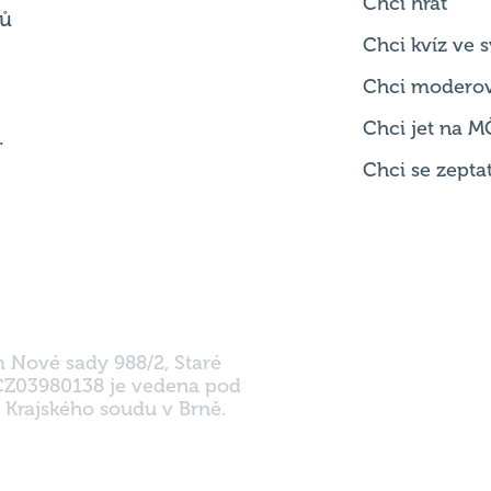
Chci modero
Chci jet na M
.
Chci se zepta
m Nové sady 988/2, Staré
 CZ03980138 je vedena pod
 Krajského soudu v Brně.