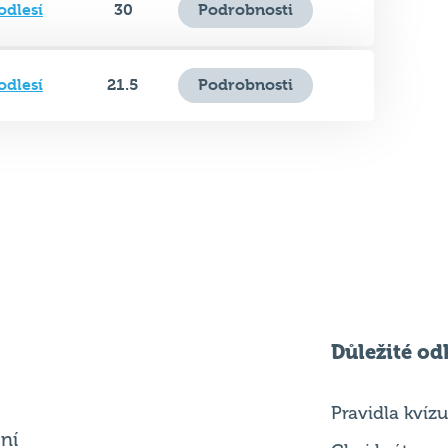
odlesí
21.5
Podrobnosti
Důležité od
Pravidla kvízu
ní
Chci hrát
ků
Chci kvíz ve