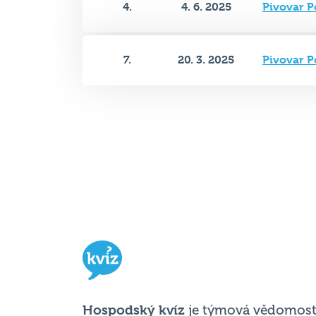
7.
20. 3. 2025
Pivovar P
Hospodský kvíz
je týmová vědomost
soutěž probíhající v desítkách podni
po celé republice každý týden.