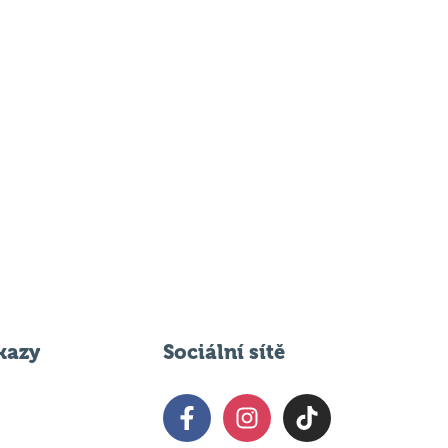
kazy
Sociální sítě
 svém podniku