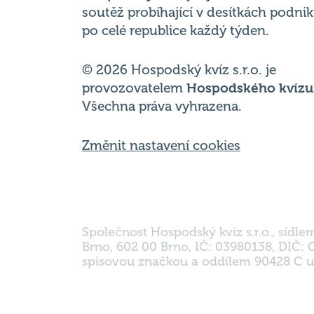
© 2026 Hospodský kvíz s.r.o. je
provozovatelem
Hospodského kvízu
Všechna práva vyhrazena.
Změnit nastavení cookies
Společnost Hospodský kvíz s.r.o., sídle
Brno, 602 00 Brno, IČ: 03980138, DIČ:
spisovou značkou a oddílem 90428 C u