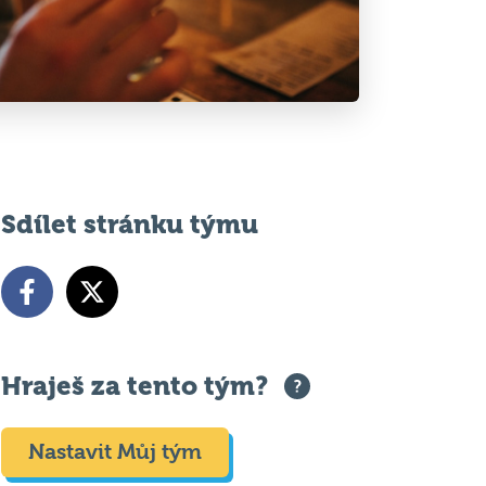
Sdílet stránku týmu
Hraješ za tento tým?
Nastavit Můj tým