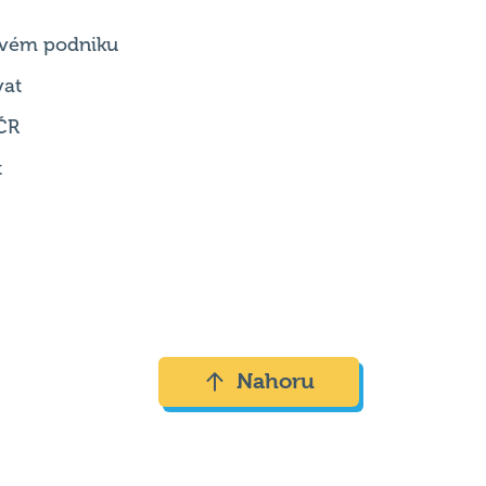
vat
ČR
t
Nahoru