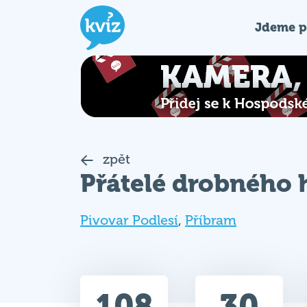
Jdeme p
zpět
Přátelé drobného 
Pivovar Podlesí
,
Příbram
108
30
Celkem bodů
Max. bodů