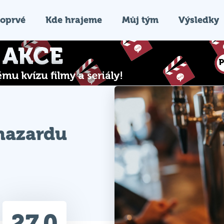
oprvé
Kde hrajeme
Můj tým
Výsledky
hazardu
27.0
Průměr