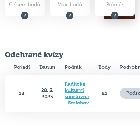
Celkem bodů
Max. bodů
Průměr
Odehrané kvízy
Pořadí
Datum
Podnik
Body
Podrobn
Radlická
28. 3.
kulturní
Podro
13.
21
2023
sportovna
- Smíchov