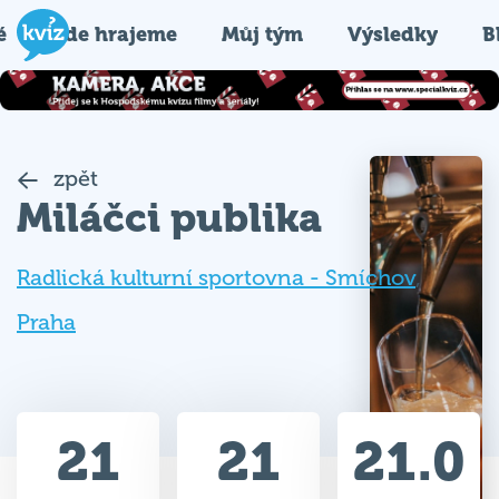
é
Kde hrajeme
Můj tým
Výsledky
B
zpět
Miláčci publika
Radlická kulturní sportovna - Smíchov
,
Praha
21
21
21.0