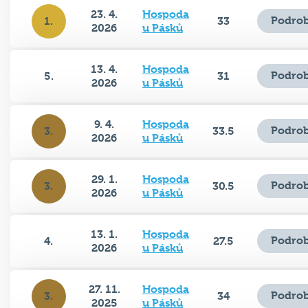
23. 4.
Hospoda
Podrob
1.
33
2026
u Pásků
13. 4.
Hospoda
Podrob
5.
31
2026
u Pásků
9. 4.
Hospoda
Podrob
3.
33.5
2026
u Pásků
29. 1.
Hospoda
Podrob
3.
30.5
2026
u Pásků
13. 1.
Hospoda
Podrob
4.
27.5
2026
u Pásků
27. 11.
Hospoda
Podrob
3.
34
2025
u Pásků