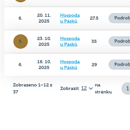
20. 11.
Hospoda
Podrob
6.
27.5
2025
u Pásků
23. 10.
Hospoda
Podrob
3.
35
2025
u Pásků
16. 10.
Hospoda
Podrob
6.
29
2025
u Pásků
Zobrazeno 1–12 z
na
Zobrazit
37
stránku