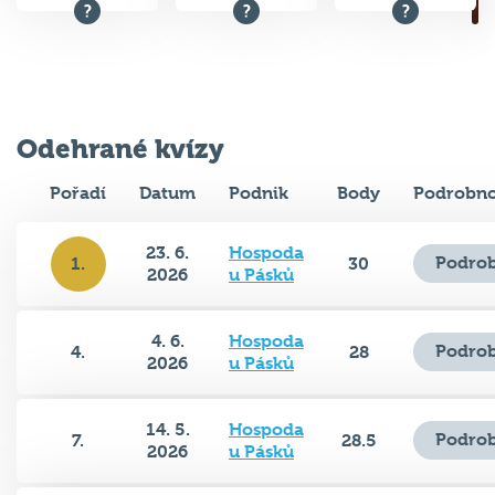
Odehrané kvízy
Pořadí
Datum
Podnik
Body
Podrobno
23. 6.
Hospoda
Podrob
1.
30
2026
u Pásků
4. 6.
Hospoda
Podrob
4.
28
2026
u Pásků
14. 5.
Hospoda
Podrob
7.
28.5
2026
u Pásků