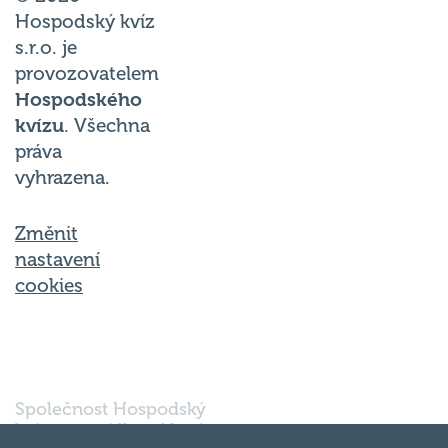
Hospodský kvíz
s.r.o. je
provozovatelem
Hospodského
kvízu
. Všechna
práva
vyhrazena.
Změnit
nastavení
cookies
Společnost Hospodský
kvíz s.r.o., sídlem Nové
sady 988/2, Staré Brno,