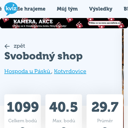
é
Kde hrajeme
Můj tým
Výsledky
B
zpět
Svobodný shop
Hospoda u Pásků
,
Kotvrdovice
1099
40.5
29.7
Celkem bodů
Max. bodů
Průměr