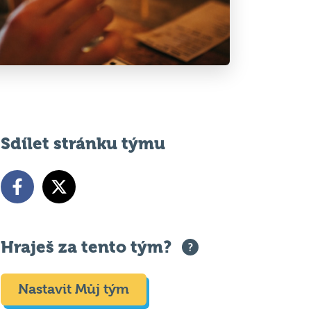
Sdílet stránku týmu
Hraješ za tento tým?
Nastavit Můj tým