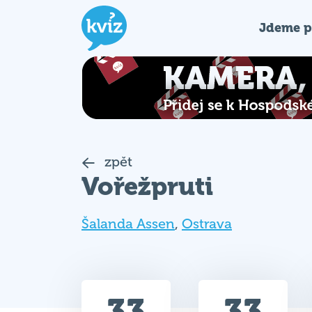
Jdeme p
zpět
Vořežpruti
Šalanda Assen
,
Ostrava
33
33
Celkem bodů
Max. bodů