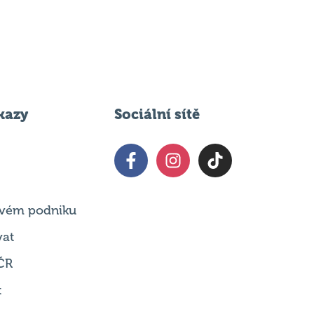
kazy
Sociální sítě
 svém podniku
vat
ČR
t