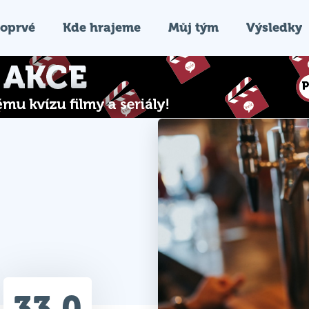
oprvé
Kde hrajeme
Můj tým
Výsledky
33.0
Průměr