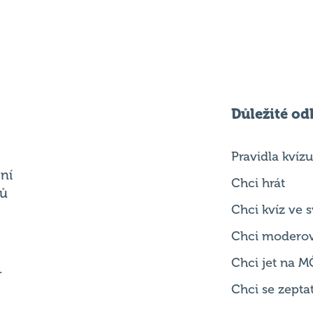
Důležité od
Pravidla kvízu
ní
Chci hrát
ků
Chci kvíz ve
Chci modero
Chci jet na M
.
Chci se zepta