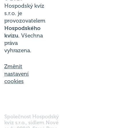
Hospodský kvíz
s.r.o. je
provozovatelem
Hospodského
kvízu
. Všechna
práva
vyhrazena.
Změnit
nastavení
cookies
Společnost Hospodský
kvíz s.r.o., sídlem Nové