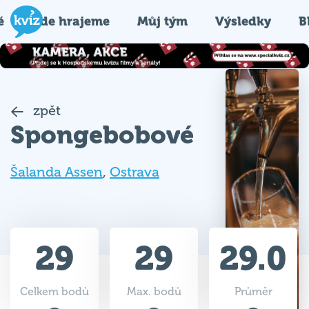
é
Kde hrajeme
Můj tým
Výsledky
B
zpět
Spongebobové
Šalanda Assen
,
Ostrava
29
29
29.0
Celkem bodů
Max. bodů
Průměr