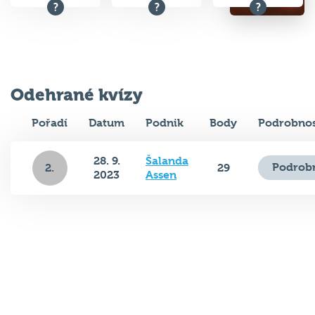
Odehrané kvízy
Pořadí
Datum
Podnik
Body
Podrobnos
28. 9.
Šalanda
Podrobn
2.
29
2023
Assen