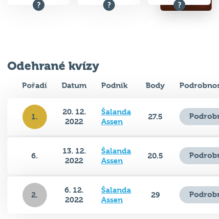
Odehrané kvízy
Pořadí
Datum
Podnik
Body
Podrobnos
20. 12.
Šalanda
Podrobn
1.
27.5
2022
Assen
13. 12.
Šalanda
Podrobn
6.
20.5
2022
Assen
6. 12.
Šalanda
Podrobn
2.
29
2022
Assen