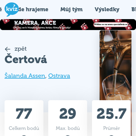
é
Kde hrajeme
Můj tým
Výsledky
B
zpět
Čertová
Šalanda Assen
,
Ostrava
77
29
25.7
Celkem bodů
Max. bodů
Průměr