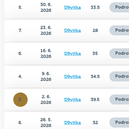
Podro
5.
D9vítka
33.5
2026
23. 6.
Podro
7.
D9vítka
28
2026
16. 6.
Podro
6.
D9vítka
35
2026
9. 6.
Podro
4.
D9vítka
34.5
2026
2. 6.
Podro
3.
D9vítka
39.5
2026
26. 5.
Podro
6.
D9vítka
32
2026