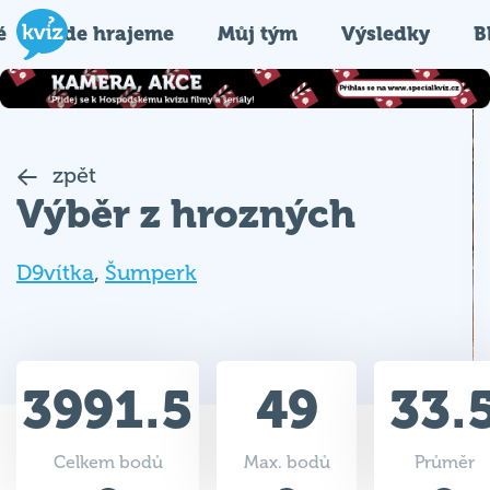
é
Kde hrajeme
Můj tým
Výsledky
B
zpět
Výběr z hrozných
D9vítka
,
Šumperk
3991.5
49
33.
Celkem bodů
Max. bodů
Průměr