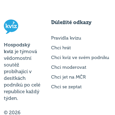
Důležité odkazy
Pravidla kvízu
Hospodský
Chci hrát
kvíz
je týmová
Chci kvíz ve svém podniku
vědomostní
soutěž
Chci moderovat
probíhající v
Chci jet na MČR
desítkách
podniků po celé
Chci se zeptat
republice každý
týden.
© 2026
Hospodský kvíz