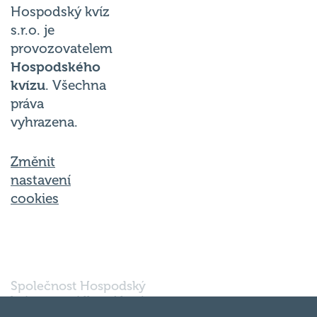
s.r.o. je
provozovatelem
Hospodského
kvízu
. Všechna
práva
vyhrazena.
Změnit
nastavení
cookies
Společnost Hospodský
kvíz s.r.o., sídlem Nové
sady 988/2, Staré Brno,
602 00 Brno, IČ: