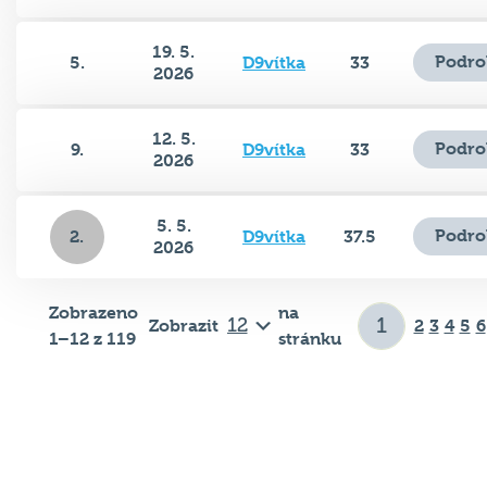
19. 5.
Podro
5.
D9vítka
33
2026
12. 5.
Podro
9.
D9vítka
33
2026
5. 5.
Podro
2.
D9vítka
37.5
2026
Zobrazeno
na
Zobrazit
2
3
4
5
6
1–12 z 119
stránku