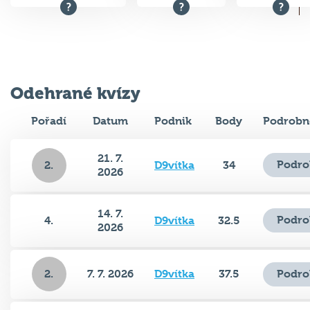
Odehrané kvízy
Pořadí
Datum
Podnik
Body
Podrobn
21. 7.
Podro
2.
D9vítka
34
2026
14. 7.
Podro
4.
D9vítka
32.5
2026
2.
7. 7. 2026
D9vítka
37.5
Podro
30. 6.