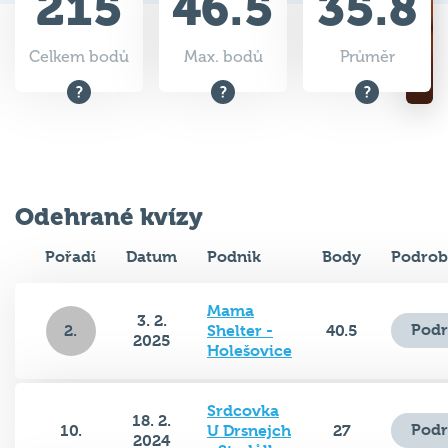
215
46.5
35.8
Celkem bodů
Max. bodů
Průměr
Odehrané kvízy
Pořadí
Datum
Podnik
Body
Podrob
Mama
3. 2.
Podr
2.
Shelter -
40.5
2025
Holešovice
Srdcovka
18. 2.
Podr
10.
U Drsnejch
27
2024