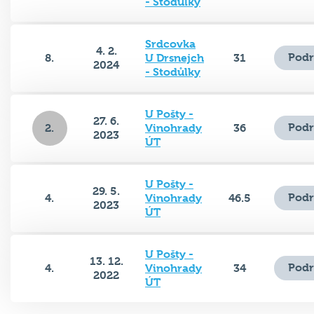
- Stodůlky
Srdcovka
4. 2.
Podr
8.
U Drsnejch
31
2024
- Stodůlky
U Pošty -
27. 6.
Podr
2.
Vinohrady
36
2023
ÚT
U Pošty -
29. 5.
Podr
4.
Vinohrady
46.5
2023
ÚT
U Pošty -
13. 12.
Podr
4.
Vinohrady
34
2022
ÚT