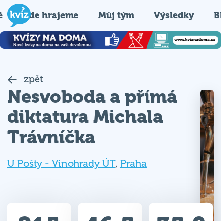
é
Kde hrajeme
Můj tým
Výsledky
B
zpět
Nesvoboda a přímá
diktatura Michala
Trávníčka
U Pošty - Vinohrady ÚT
,
Praha