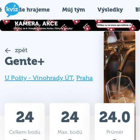
é
Kde hrajeme
Můj tým
Výsledky
B
zpět
Gente+
U Pošty - Vinohrady ÚT
,
Praha
24
24
24.0
Celkem bodů
Max. bodů
Průměr