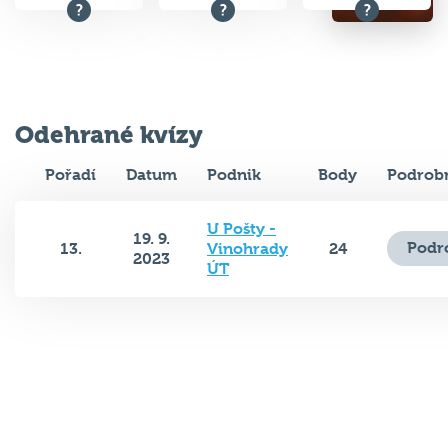
Odehrané kvízy
Pořadí
Datum
Podnik
Body
Podrobn
U Pošty -
19. 9.
Podr
13.
Vinohrady
24
2023
ÚT