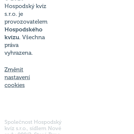
Hospodský kvíz
s.r.o. je
provozovatelem
Hospodského
kvízu
. Všechna
práva
vyhrazena.
Změnit
nastavení
cookies
Společnost Hospodský
kvíz s.r.o., sídlem Nové