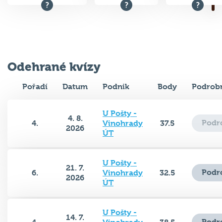
Odehrané kvízy
Pořadí
Datum
Podnik
Body
Podrobn
U Pošty -
4. 8.
Podr
4.
Vinohrady
37.5
2026
ÚT
U Pošty -
21. 7.
Podr
6.
Vinohrady
32.5
2026
ÚT
U Pošty -
14. 7.
Podr
4.
Vinohrady
38.5
2026