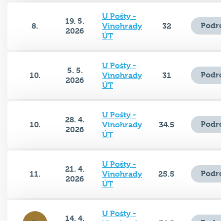
U Pošty -
19. 5.
Podr
8.
Vinohrady
32
2026
ÚT
U Pošty -
5. 5.
Podr
10.
Vinohrady
31
2026
ÚT
U Pošty -
28. 4.
Podr
10.
Vinohrady
34.5
2026
ÚT
U Pošty -
21. 4.
Podr
11.
Vinohrady
25.5
2026
ÚT
U Pošty -
14. 4.
Podr
3.
Vinohrady
36.5
2026