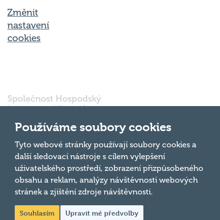
Změnit
nastavení
cookies
Společnost Hospodský
kvíz s.r.o., sídlem Nové
sady 988/2, Staré Brno,
602 00 Brno, IČ:
Používáme soubory cookies
03980138, DIČ:
Nahoru
CZ03980138 je vedena
Tyto webové stránky používají soubory cookies a
pod spisovou značkou
další sledovací nástroje s cílem vylepšení
a oddílem 90428 C u
uživatelského prostředí, zobrazení přizpůsobeného
Krajského soudu v
obsahu a reklam, analýzy návštěvnosti webových
Brně.
stránek a zjištění zdroje návštěvnosti.
Souhlasím
Upravit mé předvolby