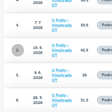
ÚT
U Pošty -
7. 7.
Podr
4.
Vinohrady
30.5
2026
ÚT
U Pošty -
16. 6.
Podr
2.
Vinohrady
42.5
2026
ÚT
U Pošty -
9. 6.
Podr
5.
Vinohrady
36
2026
ÚT
U Pošty -
26. 5.
Podr
6.
Vinohrady
31.5
2026
ÚT