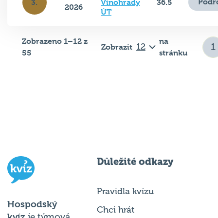
ÚT
Zobrazeno 1–12 z
na
Zobrazit
55
stránku
Důležité odkazy
Pravidla kvízu
Hospodský
Chci hrát
kvíz
je týmová