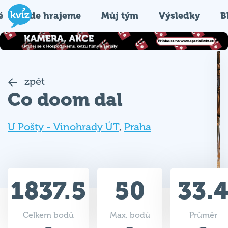
é
Kde hrajeme
Můj tým
Výsledky
B
zpět
Co doom dal
U Pošty - Vinohrady ÚT
,
Praha
1837.5
50
33.
Celkem bodů
Max. bodů
Průměr