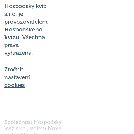
Hospodský kvíz
s.r.o. je
provozovatelem
Hospodského
kvízu
. Všechna
práva
vyhrazena.
Změnit
nastavení
cookies
Společnost Hospodský
kvíz s.r.o., sídlem Nové