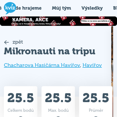
é
Kde hrajeme
Můj tým
Výsledky
B
zpět
Mikronauti na tripu
Chacharova Hasičárna Havířov
,
Havířov
25.5
25.5
25.5
Celkem bodů
Max. bodů
Průměr