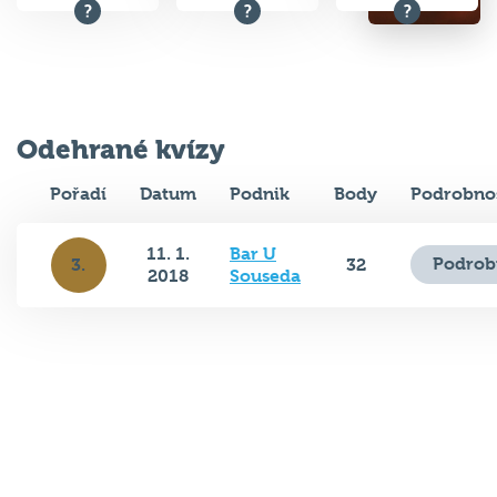
Odehrané kvízy
Pořadí
Datum
Podnik
Body
Podrobnos
11. 1.
Bar U
Podrob
3.
32
2018
Souseda