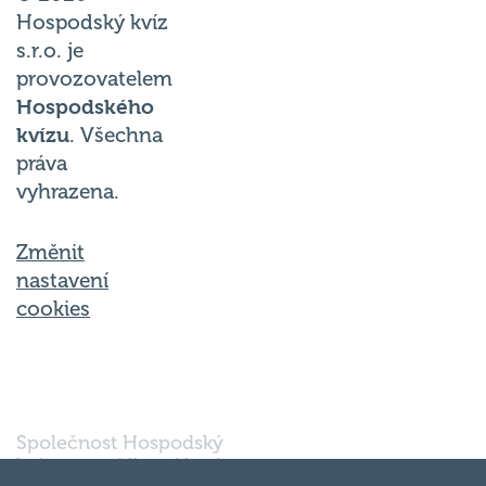
Hospodský kvíz
s.r.o. je
provozovatelem
Hospodského
kvízu
. Všechna
práva
vyhrazena.
Změnit
nastavení
cookies
Společnost Hospodský
kvíz s.r.o., sídlem Nové