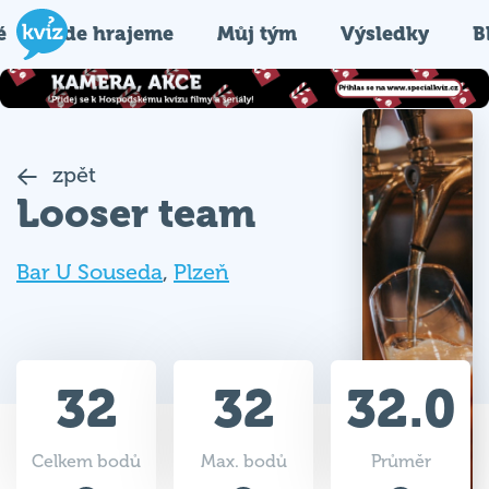
é
Kde hrajeme
Můj tým
Výsledky
B
zpět
Looser team
Bar U Souseda
,
Plzeň
32
32
32.0
Celkem bodů
Max. bodů
Průměr