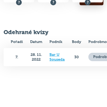
Odehrané kvízy
Pořadí
Datum
Podnik
Body
Podrobnos
28. 11.
Bar U
Podrob
7.
30
2022
Souseda