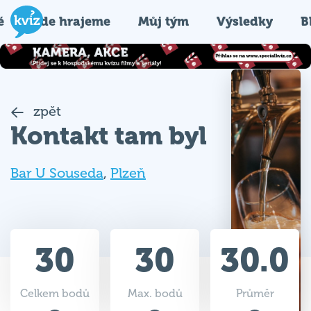
é
Kde hrajeme
Můj tým
Výsledky
B
zpět
Kontakt tam byl
Bar U Souseda
,
Plzeň
30
30
30.0
Celkem bodů
Max. bodů
Průměr