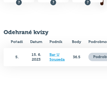
Odehrané kvízy
Pořadí
Datum
Podnik
Body
Podrobnos
15. 6.
Bar U
Podrob
5.
36.5
2023
Souseda