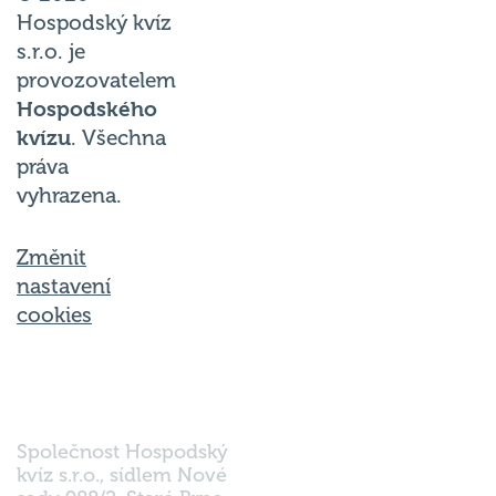
Hospodský kvíz
s.r.o. je
provozovatelem
Hospodského
kvízu
. Všechna
práva
vyhrazena.
Změnit
nastavení
cookies
Společnost Hospodský
kvíz s.r.o., sídlem Nové