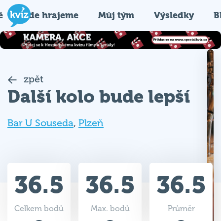
é
Kde hrajeme
Můj tým
Výsledky
B
zpět
Další kolo bude lepší
Bar U Souseda
,
Plzeň
36.5
36.5
36.5
Celkem bodů
Max. bodů
Průměr