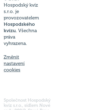
Hospodský kvíz
s.r.o. je
provozovatelem
Hospodského
kvízu
. Všechna
práva
vyhrazena.
Změnit
nastavení
cookies
Společnost Hospodský
kvíz s.r.o., sídlem Nové