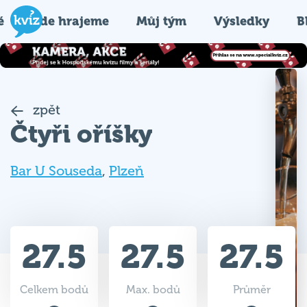
é
Kde hrajeme
Můj tým
Výsledky
B
zpět
Čtyři oříšky
Bar U Souseda
,
Plzeň
27.5
27.5
27.5
Celkem bodů
Max. bodů
Průměr