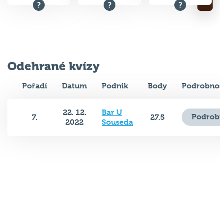
Odehrané kvízy
Pořadí
Datum
Podnik
Body
Podrobnos
22. 12.
Bar U
Podrob
7.
27.5
2022
Souseda