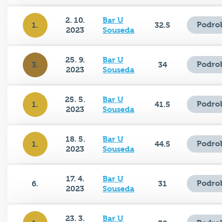
2. 10.
Bar U
Podro
1.
32.5
2023
Souseda
25. 9.
Bar U
Podro
3.
34
2023
Souseda
25. 5.
Bar U
Podro
1.
41.5
2023
Souseda
18. 5.
Bar U
Podro
1.
44.5
2023
Souseda
17. 4.
Bar U
Podro
6.
31
2023
Souseda
23. 3.
Bar U