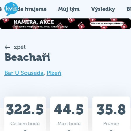
é
Kde hrajeme
Můj tým
Výsledky
B
zpět
Beachaři
Bar U Souseda
,
Plzeň
322.5
44.5
35.8
Celkem bodů
Max. bodů
Průměr