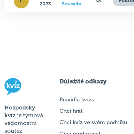
Podro
1.
38
2023
Souseda
Důležité odkazy
Pravidla kvízu
Hospodský
Chci hrát
kvíz
je týmová
Chci kvíz ve svém podniku
vědomostní
soutěž
Chci moderovat