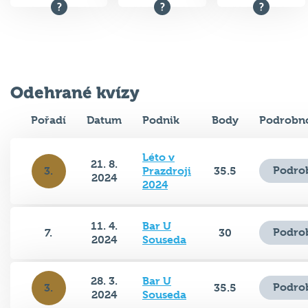
Odehrané kvízy
Pořadí
Datum
Podnik
Body
Podrobno
Léto v
21. 8.
Podro
3.
Prazdroji
35.5
2024
2024
11. 4.
Bar U
Podro
7.
30
2024
Souseda
28. 3.
Bar U
Podro
3.
35.5
2024
Souseda