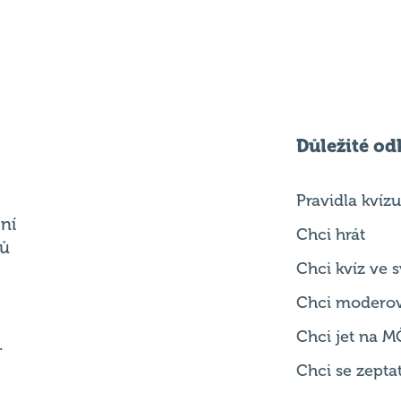
Důležité od
Pravidla kvízu
ní
Chci hrát
ků
Chci kvíz ve
Chci modero
Chci jet na M
.
Chci se zepta