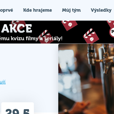
oprvé
Kde hrajeme
Můj tým
Výsledky
ují
29.5