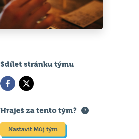
Sdílet stránku týmu
Hraješ za tento tým?
Nastavit Můj tým