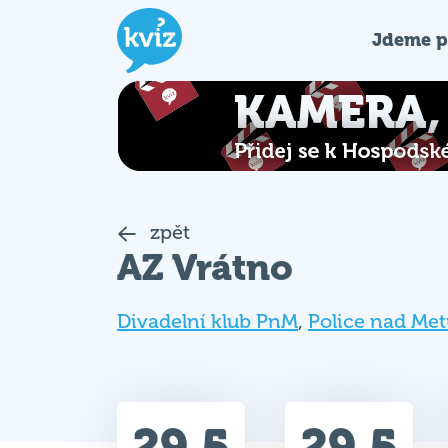
Jdeme p
zpět
AZ Vrátno
Divadelní klub PnM
,
Police nad Met
29.5
29.5