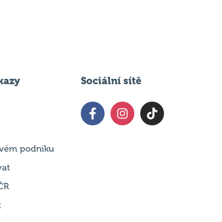
kazy
Sociální sítě
 svém podniku
vat
ČR
t