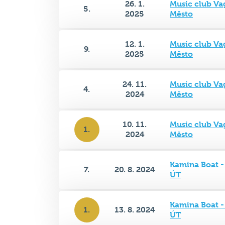
12. 1.
Music club Va
9.
2025
Město
24. 11.
Music club Va
4.
2024
Město
10. 11.
Music club Va
1.
2024
Město
Kamina Boat -
7.
20. 8. 2024
ÚT
Kamina Boat -
1.
13. 8. 2024
ÚT
6.
8. 8. 2024
Mama Shelter 