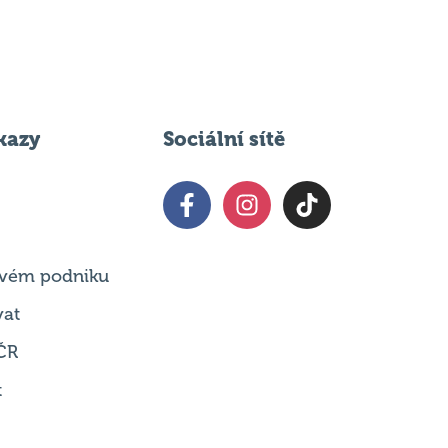
kazy
Sociální sítě
 svém podniku
vat
ČR
t