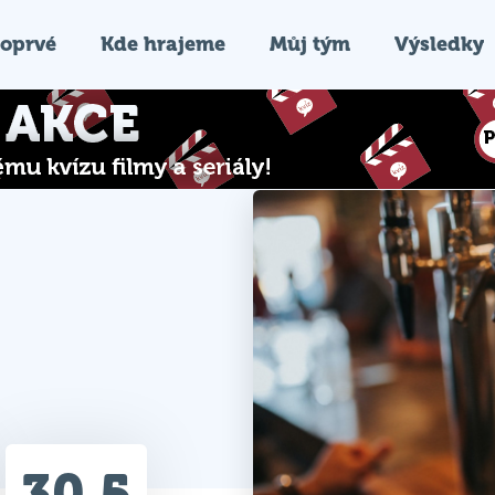
oprvé
Kde hrajeme
Můj tým
Výsledky
30.5
Průměr