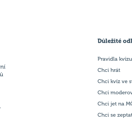
Důležité od
Pravidla kvízu
ní
Chci hrát
ků
Chci kvíz ve
Chci modero
Chci jet na M
.
Chci se zepta