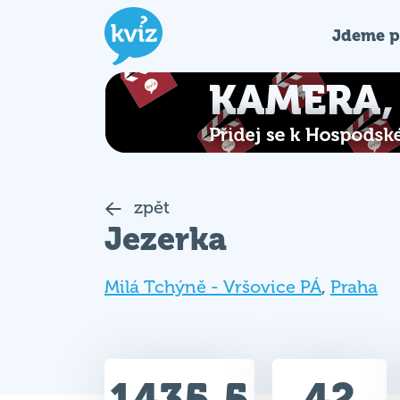
Jdeme p
zpět
Jezerka
Milá Tchýně - Vršovice PÁ
,
Praha
1435.5
42
Celkem bodů
Max. bodů