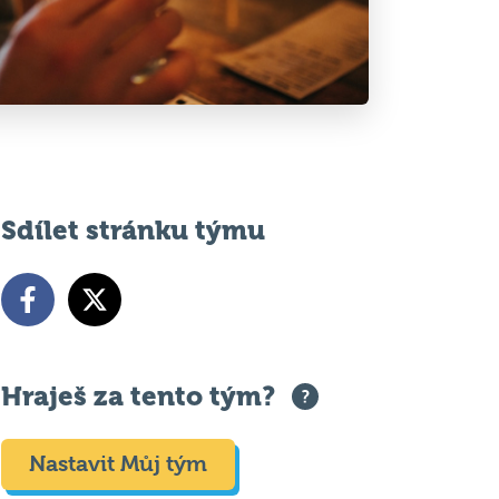
Sdílet stránku týmu
Hraješ za tento tým?
Nastavit Můj tým