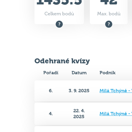
Odehrané kvízy
Pořadí
Datum
Podnik
6.
3. 9. 2025
Milá Tchýně -
22. 4.
4.
Milá Tchýně -
2025
26. 1.
Music club Va
5.
2025
Město