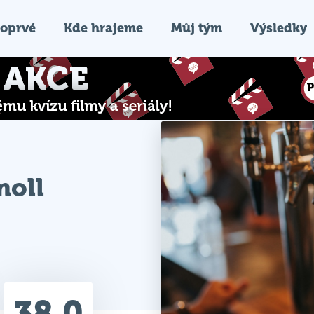
oprvé
Kde hrajeme
Můj tým
Výsledky
moll
38.0