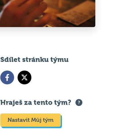
Sdílet stránku týmu
Hraješ za tento tým?
Nastavit Můj tým