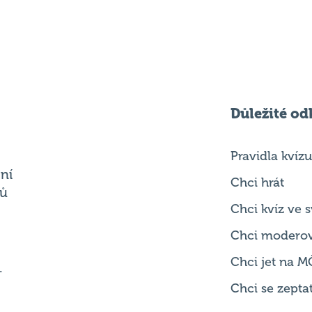
Důležité od
Pravidla kvízu
ní
Chci hrát
ků
Chci kvíz ve
Chci modero
Chci jet na M
.
Chci se zepta