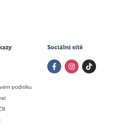
kazy
Sociální sítě
 svém podniku
vat
ČR
t