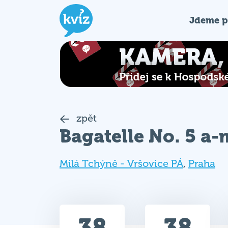
Jdeme p
zpět
Bagatelle No. 5 a-
Milá Tchýně - Vršovice PÁ
,
Praha
38
38