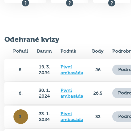
Odehrané kvízy
Pořadí
Datum
Podnik
Body
Podrobn
19. 3.
Pivní
Podro
8.
26
2024
ambasáda
30. 1.
Pivní
Podro
6.
26.5
2024
ambasáda
23. 1.
Pivní
Podro
3.
33
2024
ambasáda