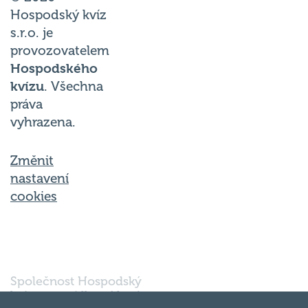
Hospodský kvíz
s.r.o. je
provozovatelem
Hospodského
kvízu
. Všechna
práva
vyhrazena.
Změnit
nastavení
cookies
Společnost Hospodský
kvíz s.r.o., sídlem Nové