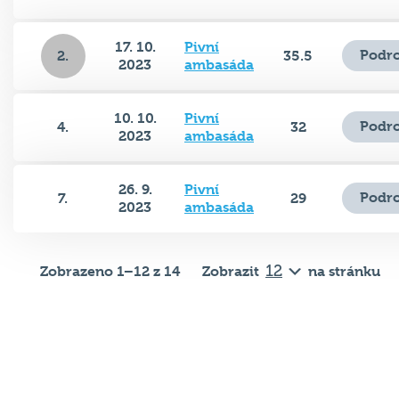
17. 10.
Pivní
Podro
2.
35.5
2023
ambasáda
10. 10.
Pivní
Podro
4.
32
2023
ambasáda
26. 9.
Pivní
Podro
7.
29
2023
ambasáda
Zobrazeno 1–12 z 14
Zobrazit
na stránku