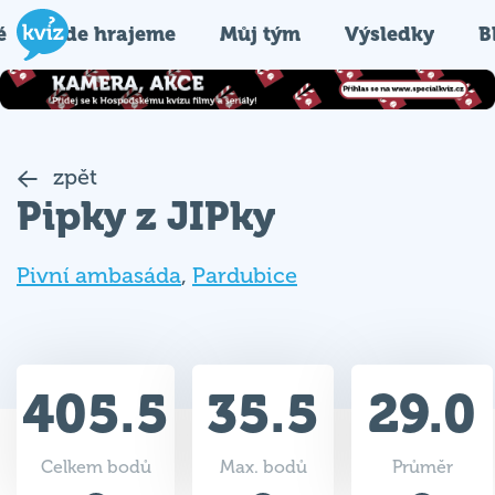
é
Kde hrajeme
Můj tým
Výsledky
B
zpět
Pipky z JIPky
Pivní ambasáda
,
Pardubice
405.5
35.5
29.0
Celkem bodů
Max. bodů
Průměr